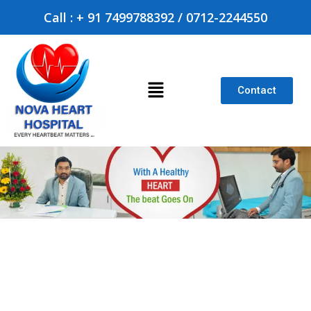
Call : + 91 7499788392 / 0712-2244550
Contact