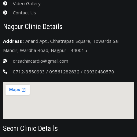
Video Gallery
Contact Us
Nagpur Clinic Details
Address
: Anand Apt., Chhatrapati Square, Towards Sai
Mandir, Wardha Road, Nagpur - 440015
drsachincardio@gmail.com
0712-3550993 / 09561282632 / 09930480570
Seoni Clinic Details