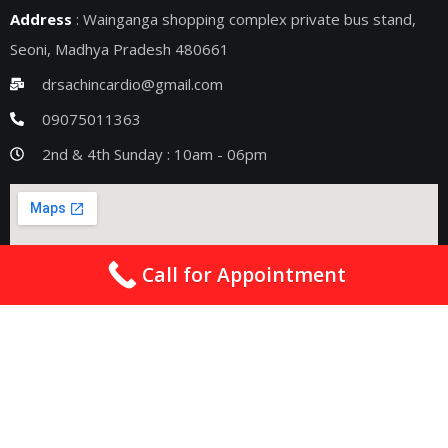
Address
: Wainganga shopping complex private bus stand,
Seoni, Madhya Pradesh 480661
drsachincardio@gmail.com
09075011363
2nd & 4th Sunday : 10am - 06pm
Call for Appointment
Quick Links