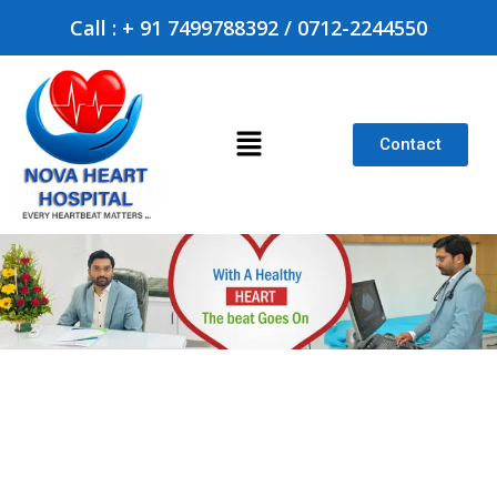
Call : + 91 7499788392 / 0712-2244550
Contact