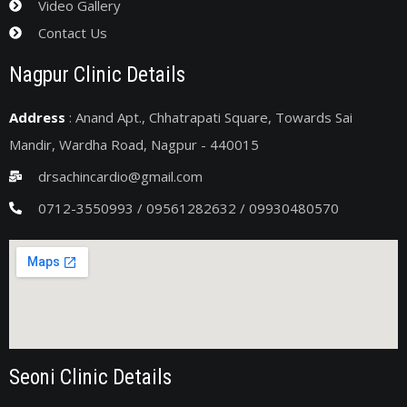
Video Gallery
Contact Us
Nagpur Clinic Details
Address
: Anand Apt., Chhatrapati Square, Towards Sai
Mandir, Wardha Road, Nagpur - 440015
drsachincardio@gmail.com
0712-3550993 / 09561282632 / 09930480570
Seoni Clinic Details