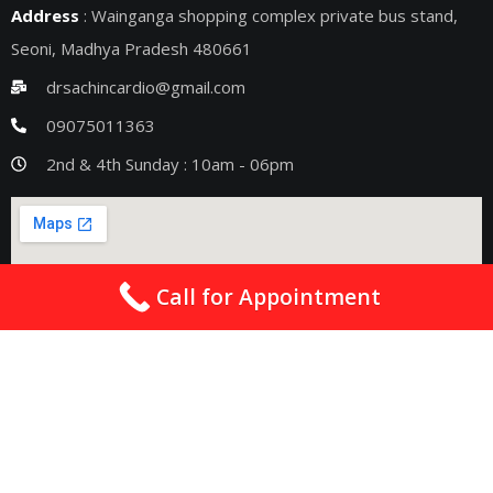
Address
: Wainganga shopping complex private bus stand,
Seoni, Madhya Pradesh 480661
drsachincardio@gmail.com
09075011363
2nd & 4th Sunday : 10am - 06pm
Call for Appointment
Quick Links